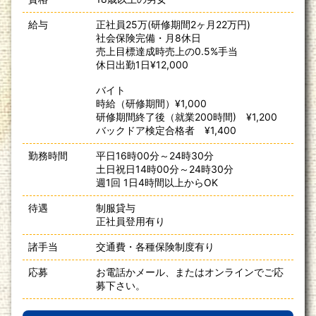
給与
正社員25万(研修期間2ヶ月22万円)
社会保険完備・月8休日
売上目標達成時売上の0.5%手当
休日出勤1日¥12,000
バイト
時給（研修期間）¥1,000
研修期間終了後（就業200時間) ¥1,200
バックドア検定合格者 ¥1,400
勤務時間
平日16時00分～24時30分
土日祝日14時00分～24時30分
週1回 1日4時間以上からOK
待遇
制服貸与
正社員登用有り
諸手当
交通費・各種保険制度有り
応募
お電話かメール、またはオンラインでご応
募下さい。