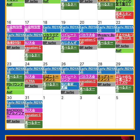
BP turbo
AoF
BP turbo
チップリの
AoF
選べるター
選べるター
言う通り！
ボ
ボ
AoF
貸卓スタン
ダード
16
17
18
19
20
21
22
お盆特別営
お盆特別営
Early ROYA
Early ROYA
Early ROYA
Early ROYA
Early ROYA
業!!
業!!
LE
LE
LE
LE
LE
Early ROYA
Early ROYA
バカラでア
ハイレート
バカラ大会
Mystery Bo
まさや&あつ
LE
LE
ドオン‼︎
リング
unty
し様バース
vacation C
デー
強者討伐‼︎
BJ大会
BP turbo
おじさんず
UP
選べるター
ボ
BP turbo
BP turbo
vacation C
選べるター
BP turbo
UP
ボ
AoF
選べるター
ボ
23
24
25
26
27
28
29
Early ROYA
Early ROYA
Early ROYA
Early ROYA
Early ROYA
Early ROYA
Early ROYA
LE
LE
LE
LE
LE
LE
LE
選べるター
BJ大会
たばこトー
ハイレート
バカラ大会
タッグトー
はちゃめち
ボ
ナメント
リング
ナメント
ゃ選べるプ
ULTRA
vacation C
ライズ✨
PDバウンテ
選べるター
旬の食材
UP
BP turbo
BP turbo
ィ
ボ
夏編
選べるター
選べるター
ボ
AoF
BP turbo
ボ
30
31
1
2
3
4
5
Early ROYA
Early ROYA
LE
LE
BACKDOO
BJ大会
Rグルメツア
vacation C
ー
UP
BP turbo
選べるター
ボ