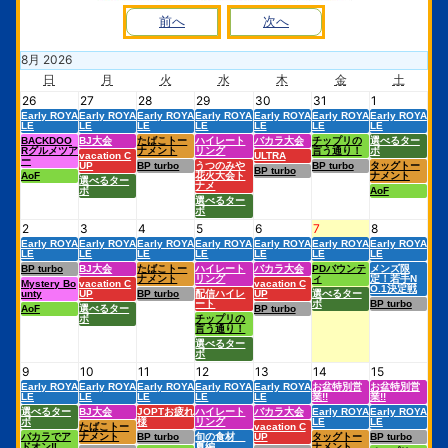
前へ
次へ
8
月
2026
日
月
火
水
木
金
土
26
27
28
29
30
31
1
Early ROYA
Early ROYA
Early ROYA
Early ROYA
Early ROYA
Early ROYA
Early ROYA
LE
LE
LE
LE
LE
LE
LE
BACKDOO
BJ大会
たばこトー
ハイレート
バカラ大会
チップリの
選べるター
Rグルメツア
ナメント
リング
言う通り！
ボ
vacation C
ULTRA
ー
UP
BP turbo
うつのみや
BP turbo
タッグトー
BP turbo
AoF
花火大会ト
ナメント
選べるター
ナメ
ボ
AoF
選べるター
ボ
2
3
4
5
6
7
8
Early ROYA
Early ROYA
Early ROYA
Early ROYA
Early ROYA
Early ROYA
Early ROYA
LE
LE
LE
LE
LE
LE
LE
BP turbo
BJ大会
たばこトー
ハイレート
バカラ大会
PDバウンテ
メンズ限
ナメント
リング
ィ
定！若手N
Mystery Bo
vacation C
vacation C
O.1決定戦
unty
UP
BP turbo
配信ハイレ
UP
選べるター
ート
ボ
BP turbo
AoF
選べるター
BP turbo
ボ
チップリの
言う通り！
選べるター
ボ
9
10
11
12
13
14
15
Early ROYA
Early ROYA
Early ROYA
Early ROYA
Early ROYA
お盆特別営
お盆特別営
LE
LE
LE
LE
LE
業!!
業!!
選べるター
BJ大会
JOPTお疲れ
ハイレート
バカラ大会
Early ROYA
Early ROYA
ボ
様
リング
LE
LE
たばこトー
vacation C
バカラでア
ナメント
BP turbo
旬の食材
UP
タッグトー
BP turbo
ドオン‼︎
夏編
ナメント